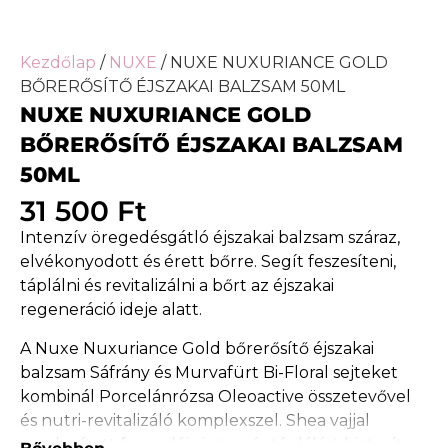
Kezdőlap
/
NUXE
/ NUXE NUXURIANCE GOLD
BŐRERŐSÍTŐ ÉJSZAKAI BALZSAM 50ML
NUXE NUXURIANCE GOLD
BŐRERŐSÍTŐ ÉJSZAKAI BALZSAM
50ML
31 500
Ft
Intenzív öregedésgátló éjszakai balzsam száraz,
elvékonyodott és érett bőrre. Segít feszesíteni,
táplálni és revitalizálni a bőrt az éjszakai
regeneráció ideje alatt.
A Nuxe Nuxuriance Gold bőrerősítő éjszakai
balzsam Sáfrány és Murvafürt Bi-Floral sejteket
kombinál Porcelánrózsa Oleoactive összetevővel
és nutri-revitalizáló komplexszel. Shea vajjal
gazdagított formulája intenzív táplálást biztosít,