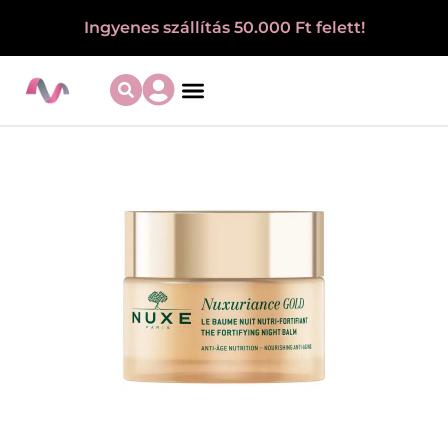
Ingyenes szállítás 50.000 Ft felett!