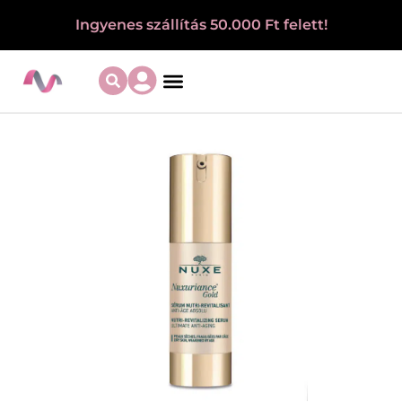
Ingyenes szállítás 50.000 Ft felett!