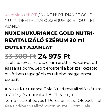
Kezdőlap
/
NUXE
/ NUXE NUXURIANCE GOLD
NUTRI-REVITALIZÁLÓ SZÉRUM 30 ml OUTLET
AJÁNLAT
NUXE NUXURIANCE GOLD NUTRI-
REVITALIZÁLÓ SZÉRUM 30 ml
OUTLET AJÁNLAT
33 300
Ft
24 975
Ft
Tápláló, revitalizáló szérum érett, elvékonyodott
és száraz bőrre. Segít erősíteni a bőr szerkezetét,
miközben ragyogóbb és teltebb megjelenést
biztosít.
A Nuxe Nuxuriance Gold Nutri-revitalizáló szérum
a sáfrány és murvafürt Bi-Floral sejtek
kombinációját egyesíti Porcelán rózsa Oleoactif-fal
és Nutri-helyreállító komplexszel. Formulája