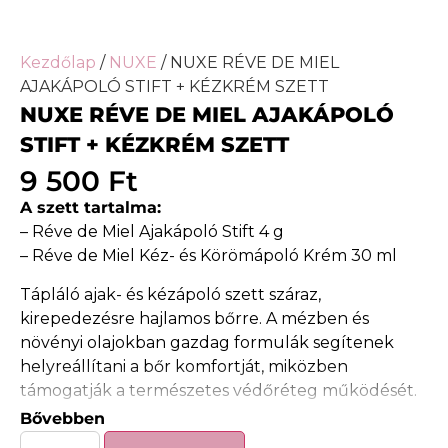
Kezdőlap
/
NUXE
/ NUXE RÉVE DE MIEL
AJAKÁPOLÓ STIFT + KÉZKRÉM SZETT
NUXE RÉVE DE MIEL AJAKÁPOLÓ
STIFT + KÉZKRÉM SZETT
9 500
Ft
A szett tartalma:
– Réve de Miel Ajakápoló Stift 4 g
– Réve de Miel Kéz- és Körömápoló Krém 30 ml
Tápláló ajak- és kézápoló szett száraz,
kirepedezésre hajlamos bőrre. A mézben és
növényi olajokban gazdag formulák segítenek
helyreállítani a bőr komfortját, miközben
támogatják a természetes védőréteg működését.
Bővebben
Az ajakápoló stift napraforgó-, sáfrány-, rizs- és