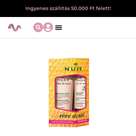
Ingyenes szállítás 50.000 Ft felett!