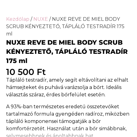
Kezdőlap
/
NUXE
/ NUXE REVE DE MIEL BODY
SCRUB KÉNYEZTETŐ, TÁPLÁLÓ TESTRADÍR 175
ml
NUXE REVE DE MIEL BODY SCRUB
KÉNYEZTETŐ, TÁPLÁLÓ TESTRADÍR
175 ml
10 500
Ft
Tápláló testradír, amely segít eltávolítani az elhalt
hámsejteket és puhává varázsolja a bőrt. Ideális
választás száraz, érdes bőrfelület esetén.
A 93%-ban természetes eredetű összetevőket
tartalmazó formula gyengéden radíroz, miközben
tápláló komponensei támogatják a bőr
komfortérzetét. Használat után a bőr simábbnak,
selymesebbnek és ápoltabbnak hat.