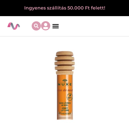
Ingyenes szállítás 50.000 Ft felett!