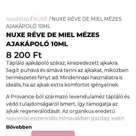
Kezdőlap
/
NUXE
/ NUXE RÉVE DE MIEL MÉZES
AJAKÁPOLÓ 10ML
NUXE RÉVE DE MIEL MÉZES
AJAKÁPOLÓ 10ML
8 200
Ft
Tápláló ajakápoló száraz, kirepedezett ajkakra.
Segít puhává és simává tenni az ajkakat, miközben
természetes fényt ad. Mindennapi használatra is
ideális, ha az ajkak extra komfortot igényelnek.
A Provance-ból származó levendulaméz tápláló és
védő tulajdonságairól ismert, így támogatja az
ajkak regenerálódását. Az organikus eredetű
repceolaj esszenciális zsírsavakban gazdag, ezért
segít megőrizni a bőr rugalmasságát és puhaságát.
Bővebben
A formula hozzájárul az ajkak védőrétegének