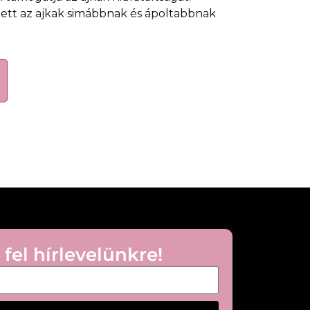
ett az ajkak simábbnak és ápoltabbnak
jkakat
len
az ajkakra naponta többször.
 fel hírlevelünkre!