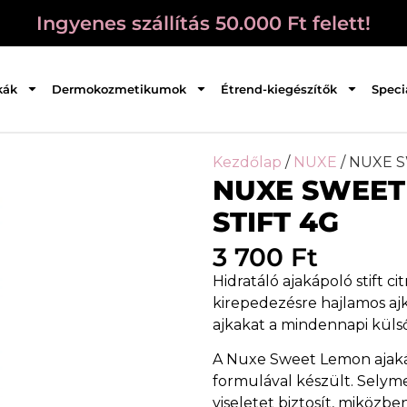
Ingyenes szállítás 50.000 Ft felett!
kák
Dermokozmetikumok
Étrend-kiegészítők
Speci
Kezdőlap
/
NUXE
/ NUXE 
NUXE SWEET
STIFT 4G
3 700
Ft
Hidratáló ajakápoló stift ci
kirepedezésre hajlamos ajk
ajkakat a mindennapi küls
A Nuxe Sweet Lemon ajakáp
formulával készült. Selym
viseletet biztosít, miközbe