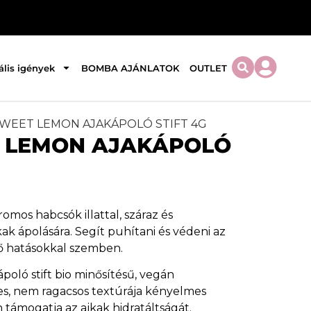
ális igények
BOMBA AJÁNLATOK
OUTLET
SWEET LEMON AJAKÁPOLÓ STIFT 4G
 LEMON AJAKÁPOLÓ
tromos habcsók illattal, száraz és
ak ápolására. Segít puhítani és védeni az
ő hatásokkal szemben.
oló stift bio minősítésű, vegán
es, nem ragacsos textúrája kényelmes
n támogatja az ajkak hidratáltságát.