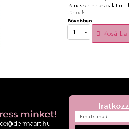
Rendszeres használat mell
tűnnek.
Bővebben
Tulajdonságok:
• Hidratálja és puhítja az a
Kosárba
• Nem ragacsos állag
• Védelem szél és hideg el
• Bio minősítésű
• Vegán formula
Használat:
Szükség szerint vigye fel 
Iratkozz
ress minket!
fice@dermaart.hu