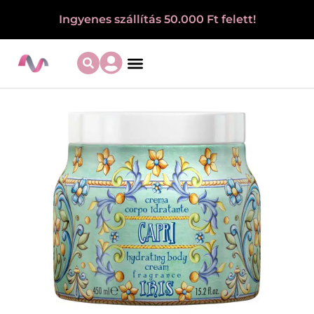
Ingyenes szállítás 50.000 Ft felett!