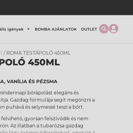
ális igények
BOMBA AJÁNLATOK
OUTLET
I
/ ROMA TESTÁPOLÓ 450ML
POLÓ 450ML
A, VANÍLIA ÉS PÉZSMA
indennapi bőrápolást elegáns és
tja. Gazdag formulája segít megőrizni a
en puhává és selymessé teszi a bőrt.
felvihető, gyorsan felszívódik és nem
rön. Az illatban a tubarózsa gazdag
nília lágy, krémes édességével, amelyet a