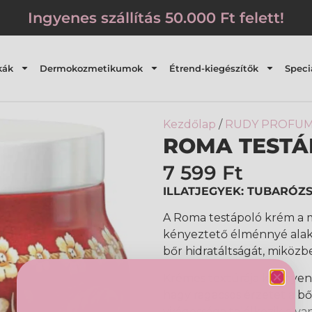
Ingyenes szállítás 50.000 Ft felett!
kák
Dermokozmetikumok
Étrend-kiegészítők
Speci
Kezdőlap
/
RUDY PROFUM
ROMA TESTÁ
7 599
Ft
ILLATJEGYEK: TUBARÓZS
A Roma testápoló krém a m
kényeztető élménnyé alakí
bőr hidratáltságát, miközb
Krémes textúrája könnyen 
hagy ragacsos érzetet a bő
virágossága találkozik a va