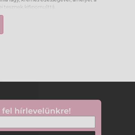
i tesznek kifinomulttá.
 bőrt
 bőrt
mfortérzetét
 ragacsos textúra
alkalmas
tiszta bőrre és gyengéden masszírozza be,
ódik. Használja szükség szerint a nap
 fel hírlevelünkre!