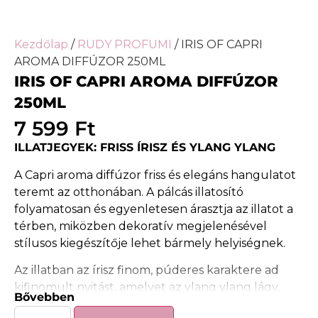
Kezdőlap
/
RUDY PROFUMI
/ IRIS OF CAPRI
AROMA DIFFÚZOR 250ML
IRIS OF CAPRI AROMA DIFFÚZOR
250ML
7 599
Ft
ILLATJEGYEK: FRISS ÍRISZ ÉS YLANG YLANG
A Capri aroma diffúzor friss és elegáns hangulatot
teremt az otthonában. A pálcás illatosító
folyamatosan és egyenletesen árasztja az illatot a
térben, miközben dekoratív megjelenésével
stílusos kiegészítője lehet bármely helyiségnek.
Az illatban az írisz finom, púderes karaktere ad
kifinomult nyitást, amelyet az ylang ylang lágy,
Bővebben
egzotikus virágossága tesz harmonikussá. Az