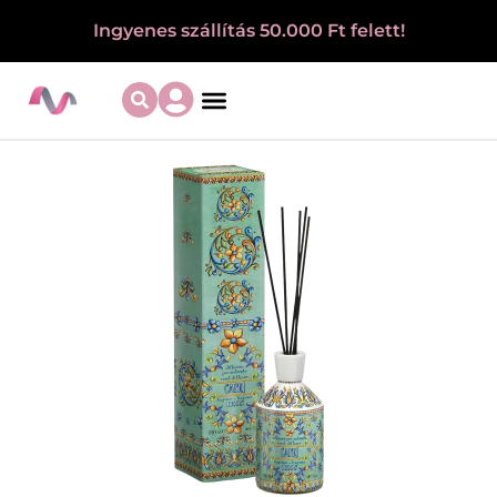
Ingyenes szállítás 50.000 Ft felett!