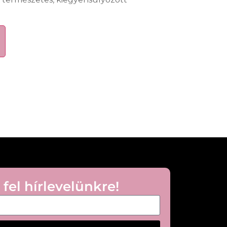
elszívódik és nem hagy zsíros érzetet a
ármely szakában történő használatra.
la
zbőrt
 a bőrt
eális
iszta kézbőrre, majd gyengéden
sen fel nem szívódik. Szükség szerint
lható.
 fel hírlevelünkre!