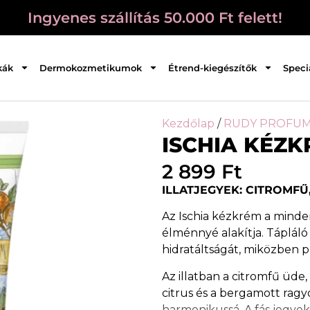
Ingyenes szállítás 50.000 Ft felett!
kák
Dermokozmetikumok
Étrend-kiegészítők
Speci
Kezdőlap
/
RUDY PROFUM
ISCHIA KÉZ
2 899
Ft
ILLATJEGYEK: CITROMFŰ
Az Ischia kézkrém a minden
élménnyé alakítja. Tápláló
hidratáltságát, miközben p
Az illatban a citromfű üde, 
citrus és a bergamott rag
harmonikussá. A fás jegye