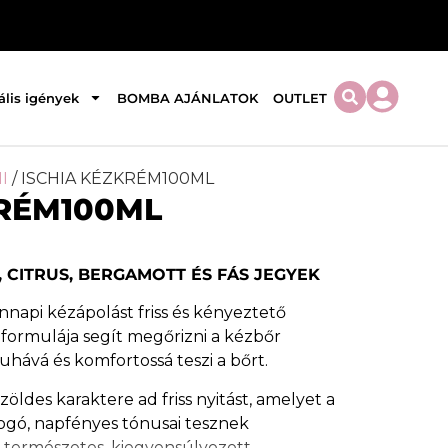
ális igények
BOMBA AJÁNLATOK
OUTLET
I
/ ISCHIA KÉZKRÉM100ML
KRÉM100ML
, CITRUS, BERGAMOTT ÉS FÁS JEGYEK
napi kézápolást friss és kényeztető
 formulája segít megőrizni a kézbőr
uhává és komfortossá teszi a bőrt.
zöldes karaktere ad friss nyitást, amelyet a
yogó, napfényes tónusai tesznek
k természetes, kiegyensúlyozott