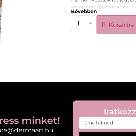
lecsengést biztosítanak.
Bővebben
Könnyű textúrája gyorsan f
Kosárba
bőrön, így ideális a nap b
Tulajdonságok:
• Gyorsan felszívódó formu
• Hidratálja és táplálja a ké
• Puhává és selymessé teszi
• Nem hagy zsíros érzetet
• Mindennapi használatra id
Használat:
Vigye fel a kézkrémet a t
masszírozza be, amíg telje
naponta többször is haszná
Iratkozz
ress minket!
fice@dermaart.hu