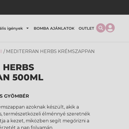
ális igények
BOMBA AJÁNLATOK
OUTLET
I
/ MEDITERRAN HERBS KRÉMSZAPPAN
 HERBS
AN 500ML
ÉS GYÖMBÉR
émszappan azoknak készült, akik a
s, természetközeli élménnyé szeretnék
ítja a kezet, miközben segít megőrizni a
rzetét a nap folyamán.