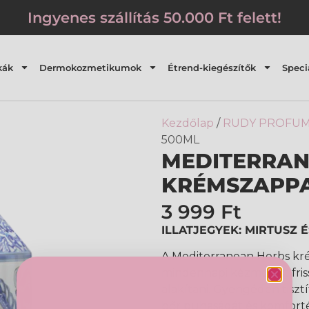
Ingyenes szállítás 50.000 Ft felett!
kák
Dermokozmetikumok
Étrend-kiegészítők
Speci
Kezdőlap
/
RUDY PROFUM
500ML
MEDITERRAN
KRÉMSZAPP
3 999
Ft
ILLATJEGYEK: MIRTUSZ 
A Mediterranean Herbs kr
mindennapi kézmosást fris
alakítani. Gyengéden tiszt
bőr puhaságát és komforté