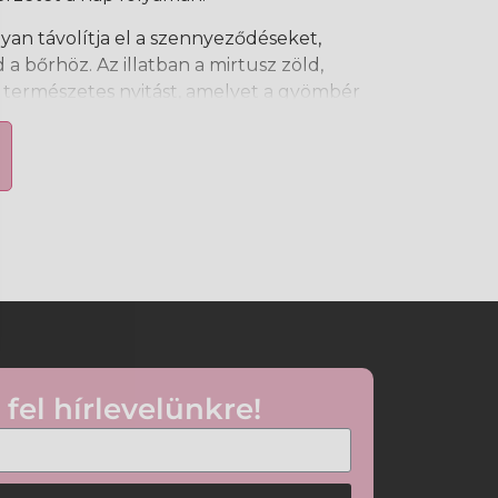
an távolítja el a szennyeződéseket,
 bőrhöz. Az illatban a mirtusz zöld,
, természetes nyitást, amelyet a gyömbér
usa tesz élénkebbé. Az összhatás friss,
harmonikus.
leöblíthető, így mindennapi használatra
zet
nnyeződéseket
alkalmas
 fel hírlevelünkre!
osítsa fel, majd alaposan öblítse le vízzel.