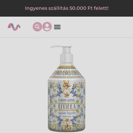
Ingyenes szállítás 50.000 Ft felett!