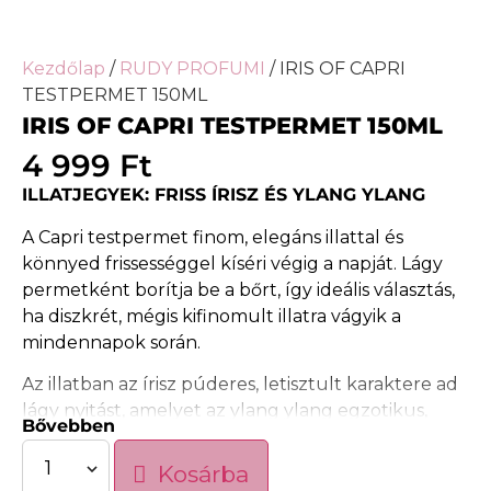
Kezdőlap
/
RUDY PROFUMI
/ IRIS OF CAPRI
TESTPERMET 150ML
IRIS OF CAPRI TESTPERMET 150ML
4 999
Ft
ILLATJEGYEK: FRISS ÍRISZ ÉS YLANG YLANG
A Capri testpermet finom, elegáns illattal és
könnyed frissességgel kíséri végig a napját. Lágy
permetként borítja be a bőrt, így ideális választás,
ha diszkrét, mégis kifinomult illatra vágyik a
mindennapok során.
Az illatban az írisz púderes, letisztult karaktere ad
lágy nyitást, amelyet az ylang ylang egzotikus,
Bővebben
virágos jegyei tesznek teljessé. Az összhatás
harmonikus, nőies és enyhén mediterrán
Kosárba
hangulatú, amely elegánsan simul a bőrre.