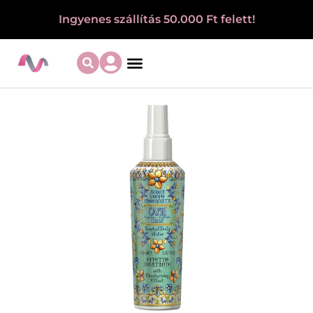
Ingyenes szállítás 50.000 Ft felett!