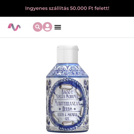
Ingyenes szállítás 50.000 Ft felett!