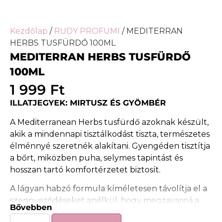
Kezdőlap
/
RUDY PROFUMI
/ MEDITERRAN
HERBS TUSFÜRDŐ 100ML
MEDITERRAN HERBS TUSFÜRDŐ
100ML
1 999
Ft
ILLATJEGYEK: MIRTUSZ ÉS GYÖMBÉR
A Mediterranean Herbs tusfürdő azoknak készült,
akik a mindennapi tisztálkodást tiszta, természetes
élménnyé szeretnék alakítani. Gyengéden tisztítja
a bőrt, miközben puha, selymes tapintást és
hosszan tartó komfortérzetet biztosít.
A lágyan habzó formula kíméletesen távolítja el a
szennyeződéseket anélkül, hogy megzavarná a
Bővebben
bőr természetes egyensúlyát. A mirtusz friss, zöld