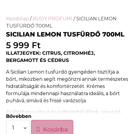
Kezdőlap
/
RUDY PROFUMI
/ SICILIAN LEMON
TUSFÜRDŐ 700ML
SICILIAN LEMON TUSFÜRDŐ 700ML
5 999
Ft
ILLATJEGYEK: CITRUS, CITROMHÉJ,
BERGAMOTT ÉS CÉDRUS
A Sicilian Lemon tusfürdő gyengéden tisztítja a
bőrt, miközben segít megőrizni annak természetes
hidratáltságát és komfortérzetét. Krémes
formulája mindennapi használatra ideális, a bőrt
puhává, simává és frissé varázsolja.
Az illatban a citrus és a citromhéj élénk, ragyogó
Bővebben
frissessége ad energikus nyitást, amelyet a
bergamott elegáns citrusos tónusa tesz
Kosárba
harmonikussá. A cédrus meleg, fás karaktere