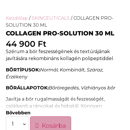
Kezdőlap
/
SKINCEUTICALS
/ COLLAGEN PRO-
SOLUTION 30 ML
COLLAGEN PRO-SOLUTION 30 ML
44 900
Ft
Szérum a bőr feszességének és textúrájának
javítására rekombináns kollagén polipeptiddel.
BŐRTÍPUSOK:
Normál,
Kombinált,
Száraz,
Érzékeny
BŐRÁLLAPOTOK:
Bőröregedés,
Vízhiányos bőr
Javítja a bőr rugalmasságát és feszességét,
csökkenti a ráncokat és hidratál. Könnyen
Bővebben
felszívódik és jól tolerálható.
Mindössze 7 nap
alatt a Collagen Pro-Solution 11
Kosárba