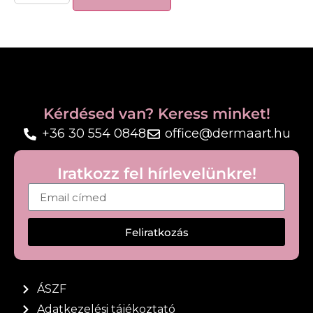
bőrtulajdonságot javít, és a Skin Boosterrel*
összemérhető stimulációt biztosít.
5 kulcsfontosságú kollagén típus
regenerálása*
6, a bőr minőségével kapcsolatos protein*
+376%-kal több kollagénrost*
Kérdésed van? Keress minket!
24 órán belül: +71%-kal jobb bőrmegújulás*
+36 30 554 0848
office@dermaart.hu
*A teljes formulán ex-vivo vizsgálattal igazolt
hatékonyság, UV-sugárzással indukált ex-vivo
Iratkozz fel hírlevelünkre!
teszt
Mindössze 4 nap alatt
: az 1,6%-os rekombináns
kollagén polipeptid 207%-kal növeli a
Feliratkozás
kollagénszintet*
ÁSZF
Adatkezelési tájékoztató