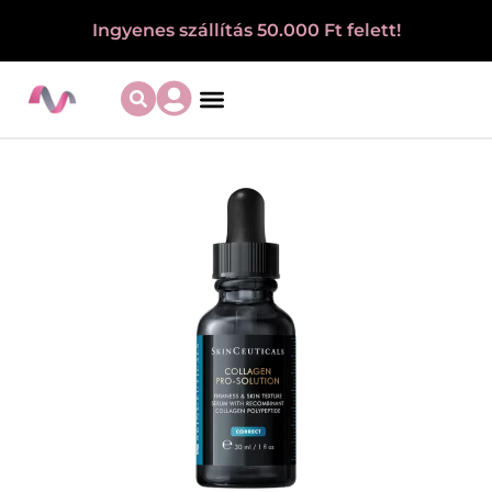
Ingyenes szállítás 50.000 Ft felett!