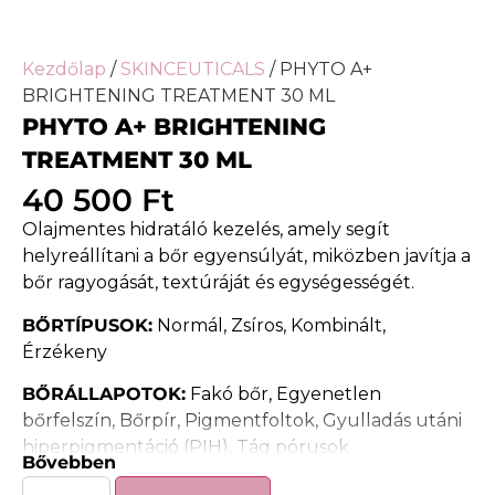
Kezdőlap
/
SKINCEUTICALS
/ PHYTO A+
BRIGHTENING TREATMENT 30 ML
PHYTO A+ BRIGHTENING
TREATMENT 30 ML
40 500
Ft
Olajmentes hidratáló kezelés, amely segít
helyreállítani a bőr egyensúlyát, miközben javítja a
bőr ragyogását, textúráját és egységességét.
BŐRTÍPUSOK:
Normál, Zsíros, Kombinált,
Érzékeny
BŐRÁLLAPOTOK:
Fakó bőr, Egyenetlen
bőrfelszín, Bőrpír, Pigmentfoltok, Gyulladás utáni
hiperpigmentáció (PIH), Tág pórusok
Bővebben
A
Phyto A+ Brightening Treatment
egy könnyű,