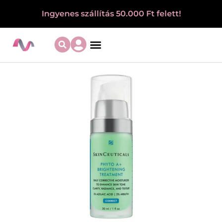
Ingyenes szállítás 50.000 Ft felett!