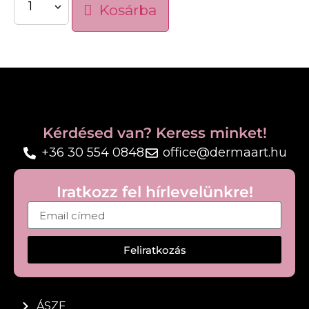
A legmodernebb UV-szűrők szinergikusan
Kosárba
működnek, hogy megakadályozzák a
fénykárosodást
Nem komedogén
Akár 24 órás hidratálás ultrakönnyű
textúrával
Ideális minden bőrtípusra
Kérdésed van? Keress minket!
+36 30 554 0848
office@dermaart.hu
Iratkozz fel hírlevelünkre!
Feliratkozás
ÁSZF