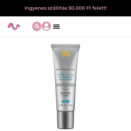
Ingyenes szállítás 50.000 Ft felett!