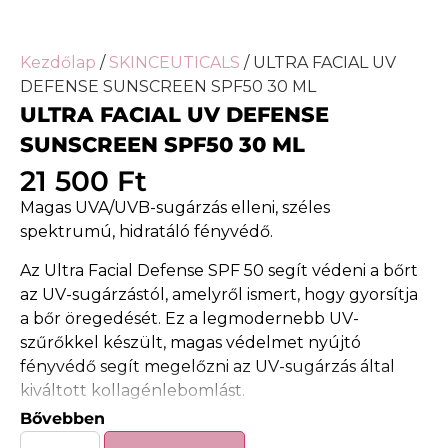
Kezdőlap
/
SKINCEUTICALS
/ ULTRA FACIAL UV
DEFENSE SUNSCREEN SPF50 30 ML
ULTRA FACIAL UV DEFENSE
SUNSCREEN SPF50 30 ML
21 500
Ft
Magas UVA/UVB-sugárzás elleni, széles
spektrumú, hidratáló fényvédő.
Az Ultra Facial Defense SPF 50 segít védeni a bőrt
az UV-sugárzástól, amelyről ismert, hogy gyorsítja
a bőr öregedését. Ez a legmodernebb UV-
szűrőkkel készült, magas védelmet nyújtó
fényvédő segít megelőzni az UV-sugárzás által
kiváltott kollagénlebomlást.
Bővebben
Széles spektrumú UVA/UVB-védelem