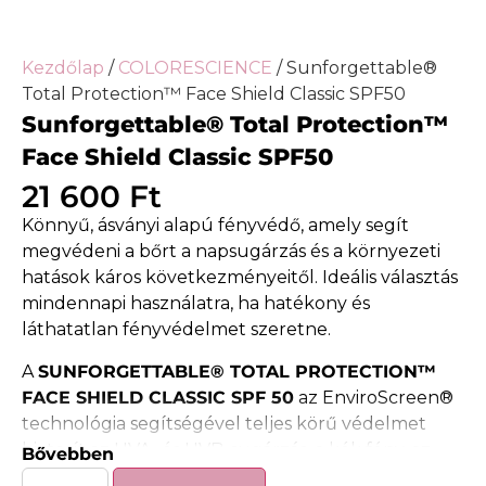
Kezdőlap
/
COLORESCIENCE
/ Sunforgettable®
Total Protection™ Face Shield Classic SPF50
Sunforgettable® Total Protection™
Face Shield Classic SPF50
21 600
Ft
Könnyű, ásványi alapú fényvédő, amely segít
megvédeni a bőrt a napsugárzás és a környezeti
hatások káros következményeitől. Ideális választás
mindennapi használatra, ha hatékony és
láthatatlan fényvédelmet szeretne.
A
SUNFORGETTABLE® TOTAL PROTECTION™
FACE SHIELD CLASSIC SPF 50
az EnviroScreen®
technológia segítségével teljes körű védelmet
biztosít az UVA- és UVB-sugárzás, a kék fény, az
Bővebben
infravörös sugárzás és a környezeti