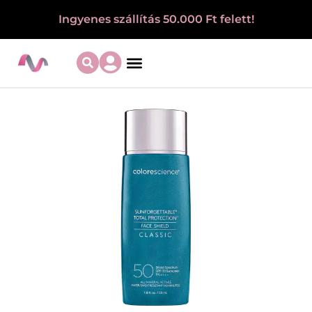
Ingyenes szállítás 50.000 Ft felett!