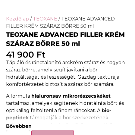
Kezdőlap
/
TEOXANE
/ TEOXANE ADVANCED
FILLER KRÉM SZÁRAZ BŐRRE 50 ml
TEOXANE ADVANCED FILLER KRÉM
SZÁRAZ BŐRRE 50 ml
41 900
Ft
Tápláló és ránctalanító arckrém száraz és nagyon
száraz bőrre, amely segít javítani a bőr
hidratáltságát és feszességét. Gazdag textúrája
komfortérzetet biztosít a száraz bőr számára.
A formula
hialuronsav mikrorészecskéket
tartalmaz, amelyek segítenek hidratálni a bőrt és
optikailag feltölteni a finom ráncokat. A
bio-
peptidek
támogatják a bőr szerkezetének
erősítését, míg az
Argireline® (hexapeptid)
Bővebben
segíthet mérsékelni a mimikai ráncok