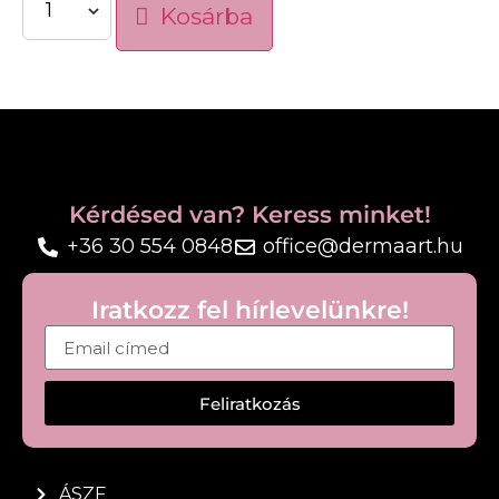
Kosárba
megjelenését.
Az
antioxidáns C-vitamin
hozzájárul a bőr
védelméhez a szabadgyökökkel szemben,
miközben segít megőrizni a bőr frissebb és
ragyogóbb megjelenését. A hatóanyagok
kombinációja támogatja a bőr hidratáltságát és
segít megőrizni annak rugalmasságát.
Kérdésed van? Keress minket!
Gazdag, tápláló textúrája kifejezetten a száraz bőr
+36 30 554 0848
office@dermaart.hu
igényeihez igazodik. Légmentesen záródó pumpás
kiszerelése segít megőrizni a hatóanyagok
Iratkozz fel hírlevelünkre!
stabilitását.
Tulajdonságok:
• Segít csökkenteni a ráncok megjelenését
Feliratkozás
• Hialuronsav mikrorészecskékkel a hidratált bőrért
• Bio-peptidek a bőr feszességének támogatásáért
• Argireline® a mimikai ráncok mérséklésére
ÁSZF