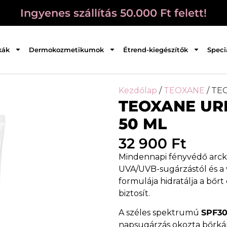
Ingyenes szállítás 50.000 Ft felett!
kák
Dermokozmetikumok
Étrend-kiegészítők
Speci
Kezdőlap
/
TEOXANE
/ TE
TEOXANE UR
50 ML
32 900
Ft
Mindennapi fényvédő arck
UVA/UVB-sugárzástól és a 
formulája hidratálja a bőr
biztosít.
A széles spektrumú
SPF30
napsugárzás okozta bőrká