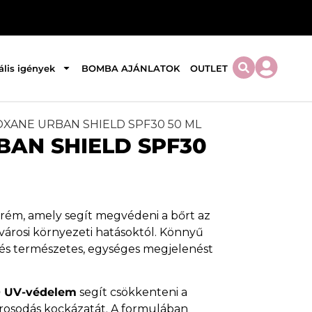
ális igények
BOMBA AJÁNLATOK
OUTLET
OXANE URBAN SHIELD SPF30 50 ML
BAN SHIELD SPF30
rém, amely segít megvédeni a bőrt az
városi környezeti hatásoktól. Könnyű
t és természetes, egységes megjelenést
 UV-védelem
segít csökkenteni a
rosodás kockázatát. A formulában