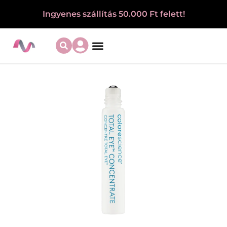
Ingyenes szállítás 50.000 Ft felett!