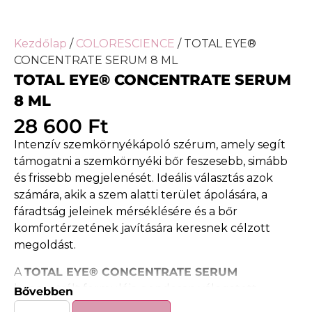
Kezdőlap
/
COLORESCIENCE
/ TOTAL EYE®
CONCENTRATE SERUM 8 ML
TOTAL EYE® CONCENTRATE SERUM
8 ML
28 600
Ft
Intenzív szemkörnyékápoló szérum, amely segít
támogatni a szemkörnyéki bőr feszesebb, simább
és frissebb megjelenését. Ideális választás azok
számára, akik a szem alatti terület ápolására, a
fáradtság jeleinek mérséklésére és a bőr
komfortérzetének javítására keresnek célzott
megoldást.
A
TOTAL EYE® CONCENTRATE SERUM
koncentrált formulája gondosan válogatott
Bővebben
hatóanyagokat tartalmaz, amelyek segíthetnek