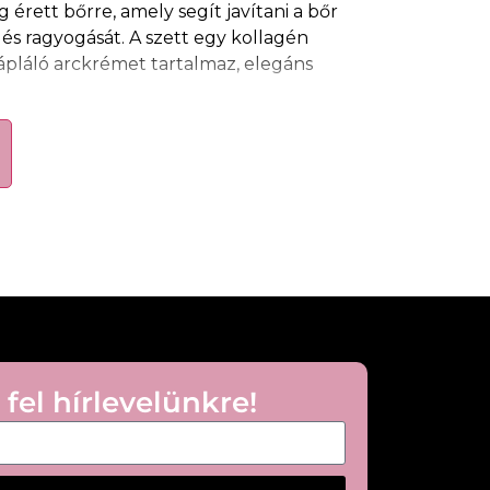
érett bőrre, amely segít javítani a bőr
 és ragyogását. A szett egy kollagén
ápláló arckrémet tartalmaz, elegáns
um
dupla kollagénfokozó technológiával
ét és rugalmasságát. A formulában
z
ásványi anyagokban és nyomelemekben
rbarrier erősítéséhez, hidratálásához és a
ntartásához.
arckrém
segít csökkenteni a ráncok
a bőr táplálását. Gazdag formulája segít
át és ragyogóbb megjelenést biztosít.
 fel hírlevelünkre!
poló szett
mal a feszesebb bőrért
mfortjáért