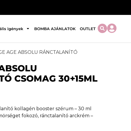
ális igények
BOMBA AJÁNLATOK
OUTLET
AGE AGE ABSOLU RÁNCTALANÍTÓ
 ABSOLU
TÓ CSOMAG 30+15ML
alanító kollagén booster szérum – 30 ml
mörséget fokozó, ránctalanító arckrém –