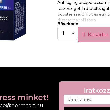
Anti-aging arcápoló csomag 
feszességét, hidratáltságát
booster szérumot és egy t
díszcsomagolásban.
Bővebben
A
kollagén booster szér
Kosárba
támogatja a bőr feszesség
található
Uriage termálví
gazdag, így hozzájárul a bő
bőr komfortérzetének fen
A
bőrtömörséget fokozó 
megjelenését és támogatja 
javítani a bőr rugalmasság
Tulajdonságok:
Iratkozz
• Komplett anti-aging arcá
ress minket!
• Kollagén booster szérum
fice@dermaart.hu
• Tápláló arckrém a bőr ko