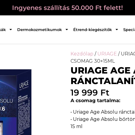
Ingyenes szállítás 50.000 Ft felett!
kák
Dermokozmetikumok
Étrend-kiegészítők
Speci
Kezdőlap
/
URIAGE
/ URI
CSOMAG 30+15ML
URIAGE AGE
RÁNCTALANÍ
19 999
Ft
A csomag tartalma:
• Uriage Age Absolu ránct
• Uriage Age Absolu bőrtö
15 ml