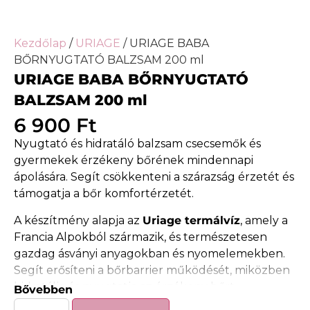
Kezdőlap
/
URIAGE
/ URIAGE BABA
BŐRNYUGTATÓ BALZSAM 200 ml
URIAGE BABA BŐRNYUGTATÓ
BALZSAM 200 ml
6 900
Ft
Nyugtató és hidratáló balzsam csecsemők és
gyermekek érzékeny bőrének mindennapi
ápolására. Segít csökkenteni a szárazság érzetét és
támogatja a bőr komfortérzetét.
A készítmény alapja az
Uriage termálvíz
, amely a
Francia Alpokból származik, és természetesen
gazdag ásványi anyagokban és nyomelemekben.
Segít erősíteni a bőrbarrier működését, miközben
hidratálja és nyugtatja az érzékeny bőrt.
Bővebben