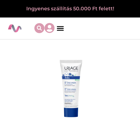
Ingyenes szállítás 50.000 Ft felett!