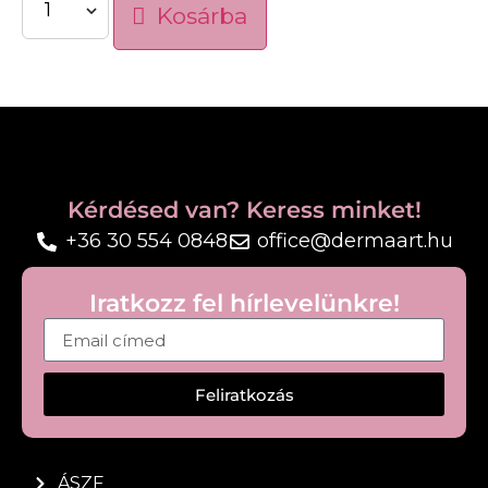
Kosárba
Gazdag, krémes textúrája védőréteget képez a
bőr felszínén, így segít megőrizni a bőr puhaságát
és komfortérzetét még kedvezőtlen időjárási
körülmények között is.
Arcra, testre és kézre egyaránt használható, így
ideális a baba érzékeny bőrének mindennapi
védelmére.
Kérdésed van? Keress minket!
+36 30 554 0848
office@dermaart.hu
Tulajdonságok:
• Táplálja és védi a száraz, érzékeny bőrt
Iratkozz fel hírlevelünkre!
• Uriage termálvízzel a hidratált bőrért
• Méhviasz alapú Cold Cream komplexszel
• Segít erősíteni a bőr hidrolipid védőrétegét
• Hideg és szeles időjárás esetén is ideális
Feliratkozás
• Parabén-, illat- és színezékmentes, hipoallergén
Használat:
ÁSZF