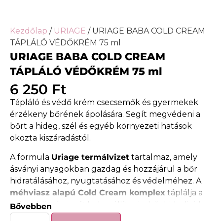
Kezdőlap
/
URIAGE
/ URIAGE BABA COLD CREAM
TÁPLÁLÓ VÉDŐKRÉM 75 ml
URIAGE BABA COLD CREAM
TÁPLÁLÓ VÉDŐKRÉM 75 ml
6 250
Ft
Tápláló és védő krém csecsemők és gyermekek
érzékeny bőrének ápolására. Segít megvédeni a
bőrt a hideg, szél és egyéb környezeti hatások
okozta kiszáradástól.
A formula
Uriage termálvizet
tartalmaz, amely
ásványi anyagokban gazdag és hozzájárul a bőr
hidratálásához, nyugtatásához és védelméhez. A
méhviasz alapú Cold Cream komplex
táplálja a
száraz bőrt és segít helyreállítani a bőr hidrolipid
Bővebben
védőrétegét.