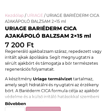
Kezdőlap
/
URIAGE
/ URIAGE BARIÉDERM CICA
AJAKÁPOLÓ BALZSAM 2×15 ml
URIAGE BARIÉDERM CICA
AJAKÁPOLÓ BALZSAM 2×15 ml
7 200
Ft
Regeneráló ajakbalzsam száraz, repedezett vagy
irritált ajkak ápolására. Segít megnyugtatni a
sérült ajakbőrt és támogatja a bőr természetes
regenerációs folyamatait.
A készítmény
Uriage termálvizet
tartalmaz,
amely segít hidratálni és nyugtatni az érzékeny
bőrt. A Bariéderm CICA formula célja az ajakbőr
védelme és a külső irritáló hatásokkal szembeni
ellenállás támogatása.
Bővebben