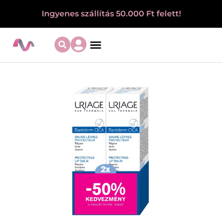
Ingyenes szállítás 50.000 Ft felett!