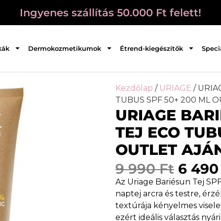
Ingyenes szállítás 50.000 Ft felett!
kák
Dermokozmetikumok
Étrend-kiegészítők
Speci
Kezdőlap
/
URIAGE
/ URIA
TUBUS SPF 50+ 200 ML 
URIAGE BAR
TEJ ECO TUB
OUTLET AJÁ
9 990
Ft
6 49
Az Uriage Bariésun Tej SP
naptej arcra és testre, érz
textúrája kényelmes viselet
ezért ideális választás ny