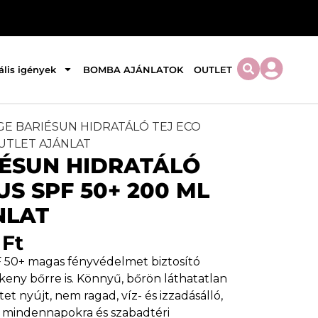
ális igények
BOMBA AJÁNLATOK
OUTLET
GE BARIÉSUN HIDRATÁLÓ TEJ ECO
OUTLET AJÁNLAT
IÉSUN HIDRATÁLÓ
US SPF 50+ 200 ML
NLAT
0
Ft
F 50+ magas fényvédelmet biztosító
ékeny bőrre is. Könnyű, bőrön láthatatlan
et nyújt, nem ragad, víz- és izzadásálló,
ári mindennapokra és szabadtéri