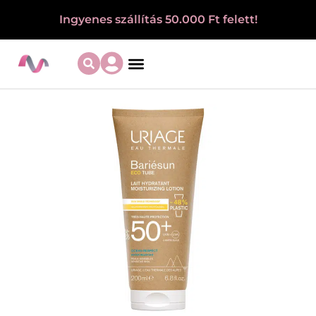
Ingyenes szállítás 50.000 Ft felett!