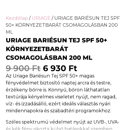
Kezdőlap
/
URIAGE
/ URIAGE BARIÉSUN TEJ SPF
50+ KÖRNYEZETBARÁT CSOMAGOLÁSBAN 200
ML
URIAGE BARIÉSUN TEJ SPF 50+
KÖRNYEZETBARÁT
CSOMAGOLÁSBAN 200 ML
9 900
Ft
6 930
Ft
Az Uriage Bariésun Tej SPF 50+ magas
fényvédelmet biztosító naptej arcra és testre,
érzékeny bőrre is. Könnyű, bőrön láthatatlan
textúrája kényelmes viseletet nyújt, nem ragad,
víz- és izzadásálló, ezért ideális választás nyári
mindennapokra és szabadtéri programokhoz.
Széles spektrumú védelmet nyújt az UVB-, UVA-
és kék fény okozta külső hatásokkal szemben.