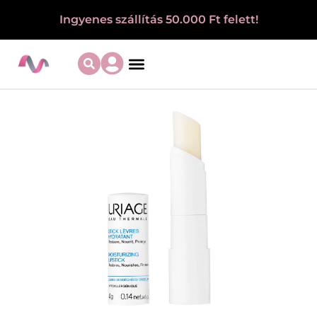
Ingyenes szállítás 50.000 Ft felett!