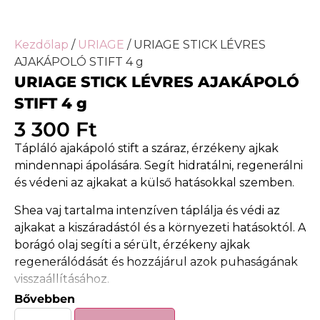
Kezdőlap
/
URIAGE
/ URIAGE STICK LÉVRES
AJAKÁPOLÓ STIFT 4 g
URIAGE STICK LÉVRES AJAKÁPOLÓ
STIFT 4 g
3 300
Ft
Tápláló ajakápoló stift a száraz, érzékeny ajkak
mindennapi ápolására. Segít hidratálni, regenerálni
és védeni az ajkakat a külső hatásokkal szemben.
Shea vaj tartalma intenzíven táplálja és védi az
ajkakat a kiszáradástól és a környezeti hatásoktól. A
borágó olaj segíti a sérült, érzékeny ajkak
regenerálódását és hozzájárul azok puhaságának
visszaállításához.
Bővebben
E- és C-vitamin tartalma antioxidáns hatású, segít