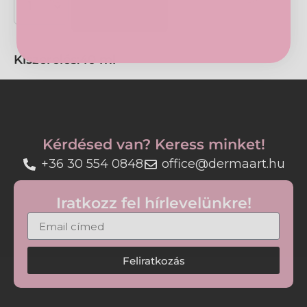
Kosárba
jeleit, például a pigmentfoltok és a teltségvesztés
megjelenését.
Az ultra könnyű, vizes-fluid textúra gyorsan
Kiszerelés:
40 ml
felszívódik, nem hagy fehér nyomot és nem zsíros
érzetű. Érzékeny bőrön is tesztelt, hipoallergén és
nem komedogén formula.
Tulajdonságok:
Kérdésed van? Keress minket!
• Nagyon magas SPF50+ UVA- és UVB-védelem
• Netlock technológiával
+36 30 554 0848
office@dermaart.hu
• Segít mérsékelni a photo-öregedés jeleit
• Egységesebb bőrtónus megjelenését támogatja
Iratkozz fel hírlevelünkre!
• Ultra könnyű, vizes-fluid textúra
• Nem hagy fehér réteget és nem zsíros
• Hipoallergén, érzékeny bőrön tesztelt
Feliratkozás
Használat:
Vigye fel a megtisztított arcbőrre a nappali
bőrápolási rutin utolsó lépéseként. Egyenletesen