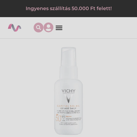
Ingyenes szállítás 50.000 Ft felett!