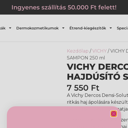
Ingyenes szállítás 50.000 Ft felett!
kák
Dermokozmetikumok
Étrend-kiegészítők
Speci
Kezdőlap
/
VICHY
/ VICHY
SAMPON 250 ml
VICHY DERCO
HAJDÚSÍTÓ 
7 550
Ft
A Vichy Dercos Densi-Solu
ritkás haj ápolására készült. 
hajat, miközben támogatja
A formula eltávolítja a sze
miközben hozzájárul a ha