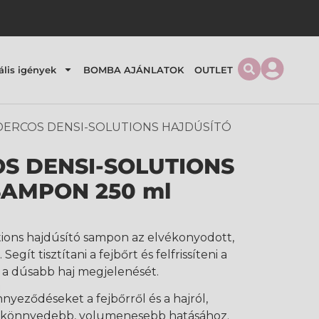
ális igények
BOMBA AJÁNLATOK
OUTLET
 DERCOS DENSI-SOLUTIONS HAJDÚSÍTÓ
S DENSI-SOLUTIONS
SAMPON 250 ml
tions hajdúsító sampon az elvékonyodott,
Segít tisztítani a fejbőrt és felfrissíteni a
 a dúsabb haj megjelenését.
nnyeződéseket a fejbőrről és a hajról,
j könnyedebb, volumenesebb hatásához.