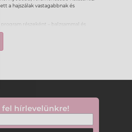
ett a hajszálak vastagabbnak és
ó program részeként – balzsammal és
kalmazva – segíthet fokozni a haj
nek megjelenését.
nyodott hajra
s a hajat
megjelenését
sú hajszálakat eredményezni
őrt
alkalmas
ló program része
 fel hírlevelünkre!
fejbőrre, majd gyengéden masszírozza be.
ég esetén ismételje meg a hajmosást.