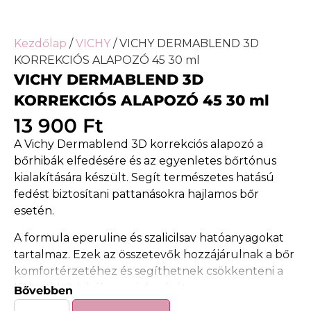
Kezdőlap
/
VICHY
/ VICHY DERMABLEND 3D
KORREKCIÓS ALAPOZÓ 45 30 ml
VICHY DERMABLEND 3D
KORREKCIÓS ALAPOZÓ 45 30 ml
13 900
Ft
A Vichy Dermablend 3D korrekciós alapozó a
bőrhibák elfedésére és az egyenletes bőrtónus
kialakítására készült. Segít természetes hatású
fedést biztosítani pattanásokra hajlamos bőr
esetén.
A formula eperuline és szalicilsav hatóanyagokat
tartalmaz. Ezek az összetevők hozzájárulnak a bőr
komfortérzetéhez és segíthetnek csökkenteni a
látható bőrhibák megjelenését.
Bővebben