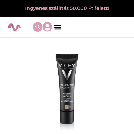
Ingyenes szállítás 50.000 Ft felett!