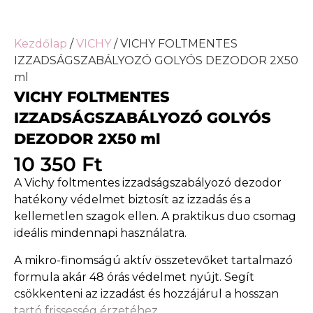
Kezdőlap
/
VICHY
/ VICHY FOLTMENTES
IZZADSÁGSZABÁLYOZÓ GOLYÓS DEZODOR 2X50
ml
VICHY FOLTMENTES
IZZADSÁGSZABÁLYOZÓ GOLYÓS
DEZODOR 2X50 ml
10 350
Ft
A Vichy foltmentes izzadságszabályozó dezodor
hatékony védelmet biztosít az izzadás és a
kellemetlen szagok ellen. A praktikus duo csomag
ideális mindennapi használatra.
A mikro-finomságú aktív összetevőket tartalmazó
formula akár 48 órás védelmet nyújt. Segít
csökkenteni az izzadást és hozzájárul a hosszan
tartó frissesség érzetéhez.