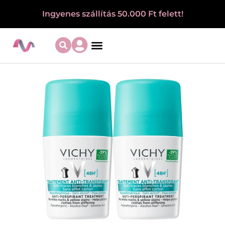
Ingyenes szállítás 50.000 Ft felett!