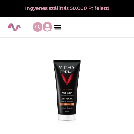
Ingyenes szállítás 50.000 Ft felett!