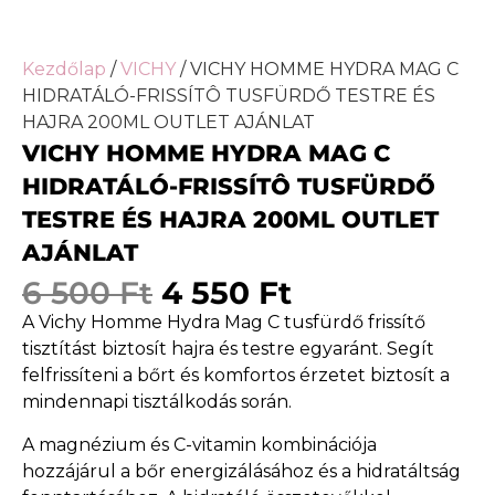
Kezdőlap
/
VICHY
/ VICHY HOMME HYDRA MAG C
HIDRATÁLÓ-FRISSÍTÔ TUSFÜRDŐ TESTRE ÉS
HAJRA 200ML OUTLET AJÁNLAT
VICHY HOMME HYDRA MAG C
HIDRATÁLÓ-FRISSÍTÔ TUSFÜRDŐ
TESTRE ÉS HAJRA 200ML OUTLET
AJÁNLAT
6 500
Ft
4 550
Ft
A Vichy Homme Hydra Mag C tusfürdő frissítő
tisztítást biztosít hajra és testre egyaránt. Segít
felfrissíteni a bőrt és komfortos érzetet biztosít a
mindennapi tisztálkodás során.
A magnézium és C-vitamin kombinációja
hozzájárul a bőr energizálásához és a hidratáltság