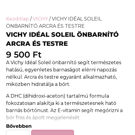
Kezdőlap
/
VICHY
/ VICHY IDÉAL SOLEIL
ÖNBARNÍTÓ ARCRA ÉS TESTRE
VICHY IDÉAL SOLEIL ÖNBARNÍTÓ
ARCRA ÉS TESTRE
9 500
Ft
A Vichy Idéal Soleil önbarnító segít természetes
hatású, egyenletes barnaságot elérni napozás
nélkül. Arcra és testre egyaránt alkalmazható,
miközben hidratálja a bőrt.
A DHC (dihidroxi-aceton) tartalmú formula
fokozatosan alakítja ki a természetesnek ható
barnás bőrtónust. Az E-vitamin segít megőrizni a
bőr friss és ápolt megjelenését.
Bővebben
A könnyen felszívódó textúra komfortos érzetet