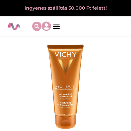
Ingyenes szállítás 50.000 Ft felett!