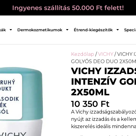
Ingyenes szállítás 50.000 Ft felett!
kák
Dermokozmetikumok
Étrend-kiegészítők
Speci
Kezdőlap
/
VICHY
/ VICHY
GOLYÓS DEO DUO 2X50M
VICHY IZZA
INTENZÍV G
2X50ML
10 350
Ft
A Vichy izzadságszabályo
nyújt az izzadás és a kelle
kiszerelés ideális mindenna