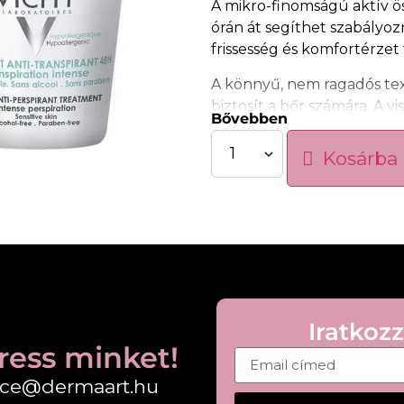
A mikro-finomságú aktív ö
órán át segíthet szabályozn
frissesség és komfortérzet
A könnyű, nem ragadós tex
biztosít a bőr számára. A vi
Bővebben
számára egyaránt használh
Kosárba
Tulajdonságok:
• Akár 48 órás izzadságsza
• Mikro-finomságú aktív ö
• Segít csökkenteni a kell
• Nem ragadós, komfortos 
• Visszafogott illatú formul
• Nők és férfiak számára e
• Praktikus duo kiszerelés
Iratkozz
Használat:
ress minket!
Naponta vigye fel tiszta, 
fice@dermaart.hu
felöltözés előtt. Mindenna