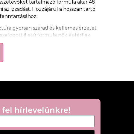
sszetevőket tartalmazó formula akár 48
i az izzadást. Hozzájárul a hosszan tartó
 fenntartásához.
túra gyorsan szárad és kellemes érzetet
sszafogott illatú formula nők és férfiak
ató.
bályozó hatás
sszetevőkkel
emetlen testszagot
textúra
a
gyaránt használható
 fel hírlevelünkre!
száraz hónaljbőrre. Hagyja megszáradni
pi használatra alkalmas.