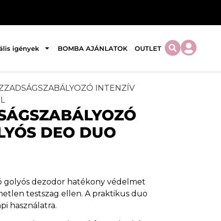
ális igények
BOMBA AJÁNLATOK
OUTLET
 IZZADSÁGSZABÁLYOZÓ INTENZÍV
L
DSÁGSZABÁLYOZÓ
OLYÓS DEO DUO
zó golyós dezodor hatékony védelmet
metlen testszag ellen. A praktikus duo
pi használatra.